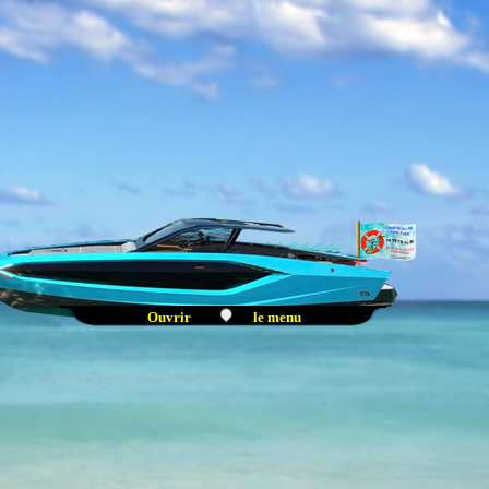
(mail)
Taxes d'amarrage
(tarifs)
Vérification de l'équipage
(Diagnostiques et tests)
Découvrez les systèmes
Linux
Les editions portables
(bientôt disponible)
Fermer
Ouvrir
le menu