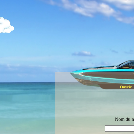
Taxe
(tarif
Vérification
(Diagnost
Décou
Linu
Les edit
(bien
Ouvr
Nom du na