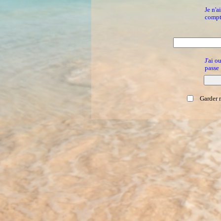
Je n'a
compt
J'ai o
passe
Garder 