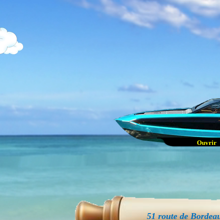
Taxe
(tarif
Vérification
(Diagnost
Décou
Linu
Les edit
(bien
Ouvr
51 route de Bordeau