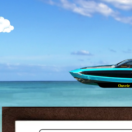
Taxe
(tarif
Vérification
(Diagnost
Décou
Linu
Les edit
(bien
Ouvr