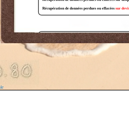
Récupération de données perdues ou effacées
sur devi
Les cours:
1h (1 personne)
48 €
(chez vous et sur votre matériel,
personne supplémentaire
+
12 €
(2 personnes de + ma
Site internet:
le
Création de site vitrine
180 €
(prix par page, sans a
Entretien annuel et assisance pour le site
360 €
/an
Création de site internet e-commerce TPE/PME
3600