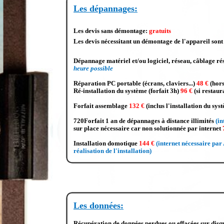
Les dépannages:
Les devis sans démontage:
gratuits
Les devis nécessitant un démontage de l'appareil sont
Dépannage matériel et/ou logiciel, réseau, câblage rés
heure possible
Réparation PC portable (écrans, claviers...)
48 €
(hors
Ré-installation du système (forfait 3h)
96 €
(si restau
Forfait assemblage
132 €
(inclus l'installation du syst
720Forfait 1 an de dépannages à distance illimités
(in
sur place nécessaire car non solutionnée par internet
Installation domotique
144 €
(internet nécessaire pa
réalisation de l'installation)
Les données:
Récupération de données perdues ou effacées sur dis