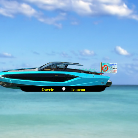
(mail)
Taxes d'amarrage
(tarifs)
Vérification de l'équipage
(Diagnostiques et tests)
Découvrez les systèmes
Linux
Les editions portables
(bientôt disponible)
Fermer
Ouvrir
le menu